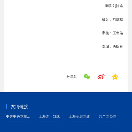
撰稿:刘陈鑫
摄影：刘陈鑫
审核：王韦达
责编：唐昕辉
分享到：
友情链接
中共中央党校...
上海统一战线
上海基层党建
共产党员网