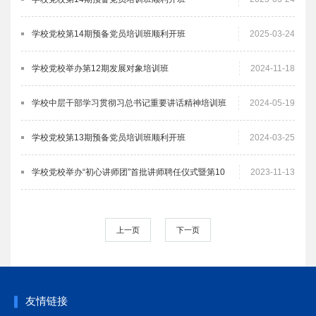
学校党校第14期预备党员培训班顺利开班
2025-03-24
学校党校举办第12期发展对象培训班
2024-11-18
学校中层干部学习贯彻习总书记重要讲话精神培训班
2024-05-19
暨2024年度党校培训开班
学校党校第13期预备党员培训班顺利开班
2024-03-25
学校党校举办“初心讲师团”首批讲师聘任仪式暨第10
2023-11-13
期发展对象培训班开班
上一页
下一页
友情链接